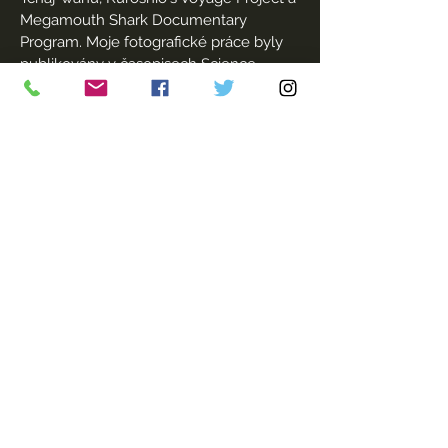
Megamouth Shark Documentary
Program. Moje fotografické práce byly
publikovány v časopisech Science
Monthly, Rhythms Monthly, Beyond the
Blue: Kuroshio's Voyage, Great Blue
Wild na Taiwanu a dalších publikacích.
Naše planeta je tak přeplněná, ale
nemůžeme si dovolit přijít o velryby a
delfíny.“