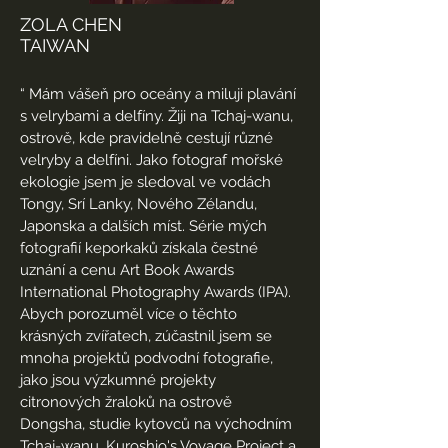
ZOLA CHEN
TAIWAN
“
Mám vášeň pro oceány a miluji plavání
s velrybami a delfíny. Žiji na Tchaj-wanu,
ostrově, kde pravidelně cestují různé
velryby a delfíni. Jako fotograf mořské
ekologie jsem je sledoval ve vodách
Tongy, Srí Lanky, Nového Zélandu,
Japonska a dalších míst. Série mých
fotografií keporkaků získala čestné
uznání a cenu Art Book Awards
International Photography Awards (IPA).
Abych porozuměl více o těchto
krásných zvířatech, zúčastnil jsem se
mnoha projektů podvodní fotografie,
jako jsou výzkumné projekty
citronových žraloků na ostrově
Dongsha, studie kytovců na východním
Tchaj-wanu, Kuroshio's Voyage Project a