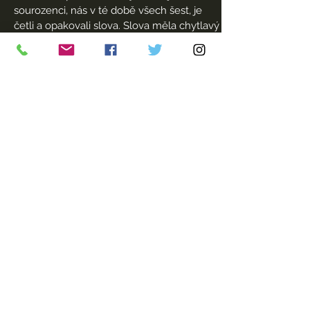
sourozenci, nás v té době všech šest, je
četli a opakovali slova. Slova měla chytlavý
zvuk.
V pubertě jsem byl naštvaný. já
viděl příliš
mnoho žen ve věku mé matky, nešťastné
matky připoutané k dětem, nespokojené v
manželství. Byl zde velký kulturní a rodinný
tlak na to, být pannou a vdát se „správně“.
Znamenalo to, že budu muset bydlet v
domě svých rodičů,
počkat, až mi ten
správný člověk nějak zkříží cestu a pak si
ho budu moct vzít, odejít z domu rodičů a
pak mít děti. Sám jsem to prostě nemohl
vidět. Manželství a děti jsem zapomněla.
Cítil jsem, že jsem vyměnil dost plen, když
jsem vyrůstal, a pomohl tak výchově svých
mladších sourozenců. Rozhodl jsem se, že
nebudu poslouchat svou matku a budu
pokračovat ve svém plánu získat vzdělání.