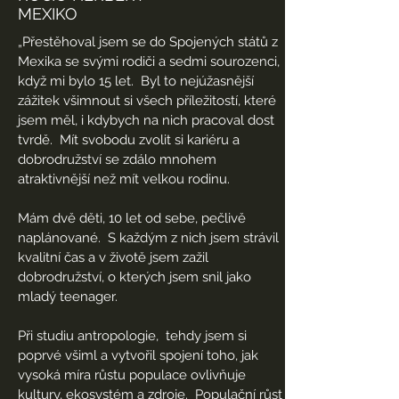
MEXIKO
„Přestěhoval jsem se do Spojených států z
Mexika se svými rodiči a sedmi sourozenci,
když mi bylo 15 let.
Byl to nejúžasnější
zážitek všimnout si všech příležitostí, které
jsem měl, i kdybych na nich pracoval dost
tvrdě.
Mít svobodu zvolit si kariéru a
dobrodružství se zdálo mnohem
atraktivnější než mít velkou rodinu.
Mám dvě děti, 10 let od sebe, pečlivě
naplánované.
S každým z nich jsem strávil
kvalitní čas a v životě jsem zažil
dobrodružství, o kterých jsem snil jako
mladý teenager.
Při studiu antropologie,
tehdy jsem si
poprvé všiml a vytvořil spojení toho, jak
vysoká míra růstu populace ovlivňuje
kultury, ekosystém a zdroje.
Populační růst