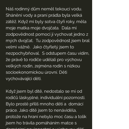
Náš rodinný dům neměl tekoucí vodu.
Shánění vody a praní prádla byla velká
zátěž. Když mi byly sotva čtyři roky, měla
moje matka moje dvojčata.
Dala mi
zodpovědnost pomoci jí vychovat jedno z
mých dvojčat.
Tu zodpovědnost jsem bral
velmi vážně.
Jako čtyřletý jsem to
nezpochybňoval.
S odstupem času vidím,
že právě to rodiče udělali pro výchovu
velkých rodin, zejména rodin s nízkou
socioekonomickou úrovní. Děti
vychovávající děti.
Když jsem byl dítě, nedostalo se mi od
rodičů láskyplné, individuální pozornosti.
Bylo prostě příliš mnoho dětí a
domácí
práce. Jako dítě jsem to nenáviděla,
protože na hraní nebylo moc času a tolik
jsem ho trávila pomáháním matce s