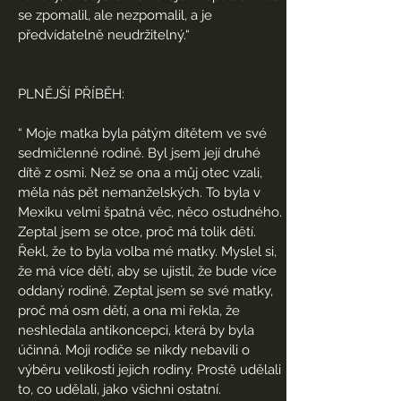
se zpomalil, ale nezpomalil, a je
předvídatelně neudržitelný.“
PLNĚJŠÍ PŘÍBĚH:
“
Moje matka byla pátým dítětem ve své
sedmičlenné rodině. Byl jsem její druhé
dítě z osmi. Než se ona a můj otec vzali,
měla nás pět nemanželských. To byla v
Mexiku velmi špatná věc, něco ostudného.
Zeptal jsem se otce, proč má tolik dětí.
Řekl, že to byla volba mé matky. Myslel si,
že má více dětí, aby se ujistil, že bude více
oddaný rodině. Zeptal jsem se své matky,
proč má osm dětí, a ona mi řekla, že
neshledala antikoncepci, která by byla
účinná. Moji rodiče se nikdy nebavili o
výběru velikosti jejich rodiny. Prostě udělali
to, co udělali, jako všichni ostatní.