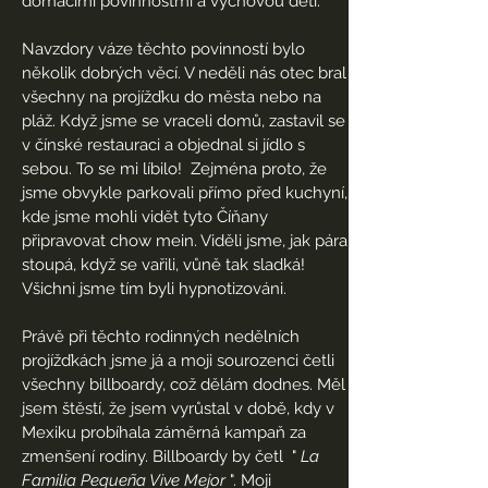
domácími povinnostmi a výchovou dětí.
Navzdory váze těchto povinností bylo
několik dobrých věcí. V neděli nás otec bral
všechny na projížďku do města nebo na
pláž. Když jsme se vraceli domů, zastavil se
v čínské restauraci a objednal si jídlo s
sebou. To se mi líbilo!
Zejména proto, že
jsme obvykle parkovali přímo před kuchyní,
kde jsme mohli vidět tyto Číňany
připravovat chow mein. Viděli jsme, jak pára
stoupá, když se vařili, vůně tak sladká!
Všichni jsme tím byli hypnotizováni.
Právě při těchto rodinných nedělních
projížďkách jsme já a moji sourozenci četli
všechny billboardy, což dělám dodnes. Měl
jsem štěstí, že jsem vyrůstal v době, kdy v
Mexiku probíhala záměrná kampaň za
zmenšení rodiny. Billboardy by četl
"
La
Familia Pequeña Vive Mejor
". Moji